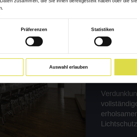
 Daten zusammen, die Sie ihnen bereitgestellt haben oder die s
n.
Präferenzen
Statistiken
Auswahl erlauben
Verdunklun
vollständig
erholsamen
Lichtschutz