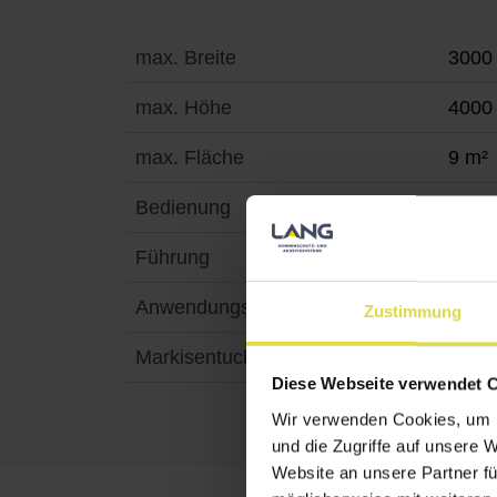
max. Breite
3000
max. Höhe
4000
max. Fläche
9 m²
Bedienung
Moto
Führung
Führ
Anwendungsbereich
Verdu
Zustimmung
Markisentuch
Glasf
Diese Webseite verwendet 
Wir verwenden Cookies, um I
und die Zugriffe auf unsere 
Website an unsere Partner fü