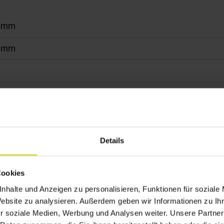
 mm
 mm
r
ungsschienen
nkelung von horizontalen Flächen bspw. Lichtkuppeln
Details
asergewebe, Textilgewebe
Cookies
nhalte und Anzeigen zu personalisieren, Funktionen für soziale
Website zu analysieren. Außerdem geben wir Informationen zu I
r soziale Medien, Werbung und Analysen weiter. Unsere Partner