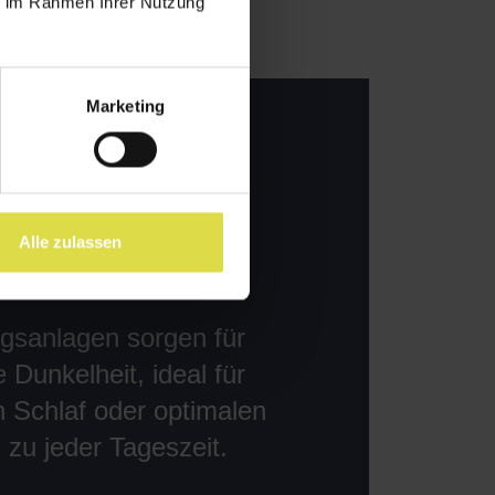
ie im Rahmen Ihrer Nutzung
Marketing
Alle zulassen
gsanlagen sorgen für
e Dunkelheit, ideal für
 Schlaf oder optimalen
 zu jeder Tageszeit.