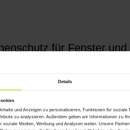
nenschutz für Fenster und
ilvollen und perfekt abgestimmten Sonnenschutzlösungen 
aterialien ermöglicht es Ihnen, den Sonnenschutz gena
Details
n Sie unser Sortiment und entdecken Sie den idealen in
Cookies
nhalte und Anzeigen zu personalisieren, Funktionen für soziale
Website zu analysieren. Außerdem geben wir Informationen zu I
r soziale Medien, Werbung und Analysen weiter. Unsere Partner