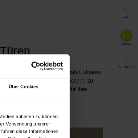
Telefon
E-Mail
 Türen
Konfigurator
für die Innenseite Ihrer Fenster. Unsere
u nach Ihren Wünschen und passend zu
Über Cookies
nenliegenden Sonnenschutz für Ihre
 Medien anbieten zu können
hrer Verwendung unserer
 führen diese Informationen