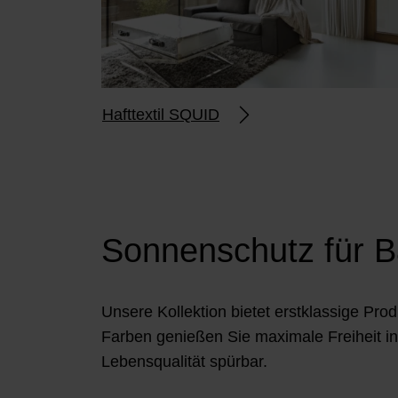
w
a
h
l
Hafttextil SQUID
Sonnenschutz für B
Unsere Kollektion bietet erstklassige Pr
Farben genießen Sie maximale Freiheit i
Lebensqualität spürbar.