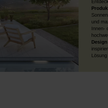
Entdec
Produkt
Sonnens
und max
Innen- 
hochwe
Design
inspirie
Lösung 