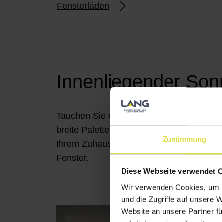
Fensterläden
Innenliegender Son
Tauchen Sie ein in unsere Auswahl von st
breite Palette an Designs, Farben und M
Zustimmung
Ihrem Zuhause zu gestalten. Durchstöber
Fenster.
Diese Webseite verwendet 
Wir verwenden Cookies, um I
und die Zugriffe auf unsere 
Website an unsere Partner fü