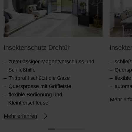
Insektenschutz-Drehtür
Insekte
zuverlässiger Magnetverschluss und
schließ
Schließhilfe
Querspr
Trittprofil schützt die Gaze
flexib
Quersprosse mit Griffleiste
automa
flexible Bedienung und
Mehr erf
Kleintierschleuse
Mehr erfahren