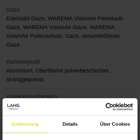
Gaze
Edelstahl-Gaze, WAREMA VisionAir Feinstaub-
Gaze, WAREMA VisionAir-Gaze, WAREMA
VisionAir Pollenschutz- Gaze, verschleißfeste
Gaze
Rahmenprofil
Aluminium, Oberfläche pulverbeschichtet,
stranggepresst
Anwendungsbereich
für Fenster, die nur zum Lüften geöffnet werden,
Fenster in Sonderform
Zustimmung
Details
Über Cookies
Montage