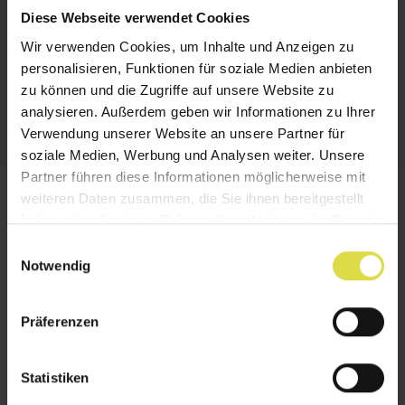
fest verschraubt auf der Laibung, mit Federstiften
Diese Webseite verwendet Cookies
in seitlichen Befestigungsbohrungen, zum
Wir verwenden Cookies, um Inhalte und Anzeigen zu
Einhängen mittels korrigierbaren oder federnden
personalisieren, Funktionen für soziale Medien anbieten
Winkellaschen an flächenbündigen und flächen-
zu können und die Zugriffe auf unsere Website zu
versetzten Fenstern (ohne bauseitige Montage)
analysieren. Außerdem geben wir Informationen zu Ihrer
Verwendung unserer Website an unsere Partner für
soziale Medien, Werbung und Analysen weiter. Unsere
Partner führen diese Informationen möglicherweise mit
weiteren Daten zusammen, die Sie ihnen bereitgestellt
haben oder die sie im Rahmen Ihrer Nutzung der Dienste
gesammelt haben.
E
Notwendig
i
n
w
Präferenzen
i
l
l
Statistiken
i