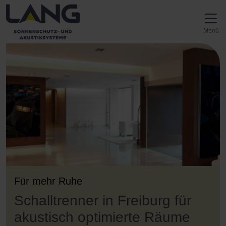
Direkt zur Top-Navigation
Direkt zur Hauptnavigation
Zum Inhalt springen
Direkt zum Footer
Hauptnavigation
Menü
Für mehr Ruhe
Schalltrenner in Freiburg für
akustisch optimierte Räume