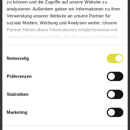
zu können und die Zugriffe auf unsere Website zu
positive Raumakustik
analysieren. Außerdem geben wir Informationen zu Ihrer
Blickschutz
Verwendung unserer Website an unsere Partner für
verschiedene Designs und Farben
soziale Medien, Werbung und Analysen weiter. Unsere
Partner führen diese Informationen möglicherweise mit
weiteren Daten zusammen, die Sie ihnen bereitgestellt
haben oder die sie im Rahmen Ihrer Nutzung der Dienste
gesammelt haben.
E
Notwendig
i
n
w
Präferenzen
i
l
l
Statistiken
i
g
Marketing
u
n
g