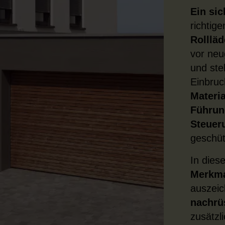
Ein si
richtig
Rolllä
vor neu
und ste
Einbruc
Materia
Führun
Steuer
geschüt
In dies
Merkm
auszeic
nachrü
zusätzl