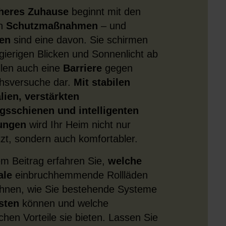
cheres Zuhause
beginnt mit den
en
Schutzmaßnahmen
– und
den
sind eine davon. Sie schirmen
gierigen Blicken und Sonnenlicht ab
llen auch eine
Barriere
gegen
hsversuche dar.
Mit stabilen
lien, verstärkten
gsschienen und intelligenten
ungen
wird Ihr Heim nicht nur
zt, sondern auch komfortabler.
em Beitrag erfahren Sie,
welche
ale
einbruchhemmende Rollläden
hnen, wie Sie bestehende Systeme
sten
können und welche
ichen Vorteile sie bieten. Lassen Sie