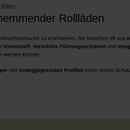
ühlen
hemmender Rollläden
Einbruchsversuche zu erschweren. Sie bestehen oft aus
w
r Kunststoff
.
Verstärkte Führungsschienen
und
inte
en werden können.
ägen
und
stranggepressten Profilen
einen hohen Schut