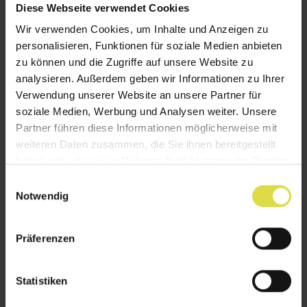
Diese Webseite verwendet Cookies
Wir verwenden Cookies, um Inhalte und Anzeigen zu
personalisieren, Funktionen für soziale Medien anbieten
zu können und die Zugriffe auf unsere Website zu
analysieren. Außerdem geben wir Informationen zu Ihrer
Verwendung unserer Website an unsere Partner für
soziale Medien, Werbung und Analysen weiter. Unsere
Partner führen diese Informationen möglicherweise mit
weiteren Daten zusammen, die Sie ihnen bereitgestellt
haben oder die sie im Rahmen Ihrer Nutzung der Dienste
gesammelt haben.
E
Notwendig
i
n
w
Präferenzen
i
l
Details und Varianten
l
Statistiken
i