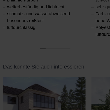
brillante Farben
schwer
wetterbeständig und lichtecht
sehr g
schmutz- und wasserabweisend
Farb- u
besonders reißfest
hohe W
luftdurchlässig
Polyes
luftdur
Das könnte Sie auch interessieren