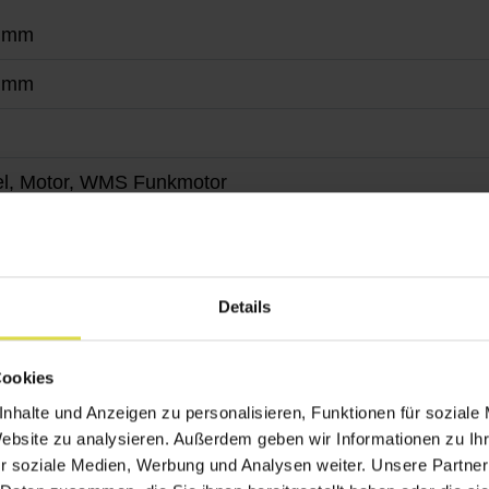
 mm
 mm
el, Motor, WMS Funkmotor
erbeschichtet gem. WAREMA Farbwelt
übertragung durch Kette/Seil, optional Segment
Details
 All Weather, Acryl Standard, Soltis 92, Starlight Blue, Tw
sparrenmontage, Deckenmontage, Wandmontage
Cookies
nhalte und Anzeigen zu personalisieren, Funktionen für soziale
Website zu analysieren. Außerdem geben wir Informationen zu I
r soziale Medien, Werbung und Analysen weiter. Unsere Partner