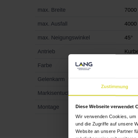
max. Breite
7000
max. Ausfall
4000
max. Neigungswinkel
45°
Antrieb
Kurb
Farbe
Pulv
Gelenkarm
Kraft
Zustimmung
Markisentuch
Acryl
Montage
Dach
Diese Webseite verwendet 
Wir verwenden Cookies, um I
und die Zugriffe auf unsere 
Website an unsere Partner fü