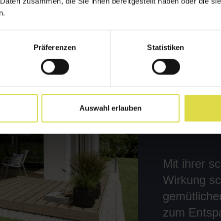
 Daten zusammen, die Sie ihnen bereitgestellt haben oder die s
n.
Präferenzen
Statistiken
Auswahl erlauben
Mit ihrer 
Wirkung sc
gemütliche
zum Entspa