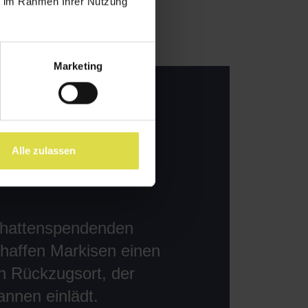
ie im Rahmen Ihrer Nutzung
Marketing
Alle zulassen
schattenspendenden
haffen Markisen einen
n Rückzugsort, der
nnen einlädt.